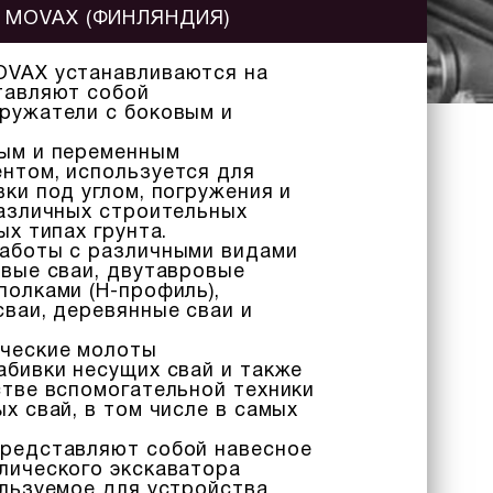
MOVAX (ФИНЛЯНДИЯ)
OVAX устанавливаются на
тавляют собой
ружатели с боковым и
ым и переменным
нтом, используется для
ки под углом, погружения и
различных строительных
ых типах грунта.
аботы с различными видами
овые сваи, двутавровые
полками (H-профиль),
ваи, деревянные сваи и
ческие молоты
абивки несущих свай и также
стве вспомогательной техники
х свай, в том числе в самых
редставляют собой навесное
лического экскаватора
ользуемое для устройства