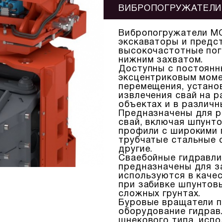
ВИБРОПОГРУЖАТЕЛИ 
Вибропогружатели M
экскаваторы и предс
высокочастотные пог
нижним захватом.
Доступны с постоянн
эксцентриковым моме
перемещения, установ
извлечения свай на 
объектах и в различн
Предназначены для р
свай, включая шпунт
профили с широкими 
трубчатые стальные с
другие.
Сваебойные гидравли
предназначены для з
используются в каче
при забивке шпунтовы
сложных грунтах.
Буровые вращатели п
оборудование гидрав
шнекового типа, исп