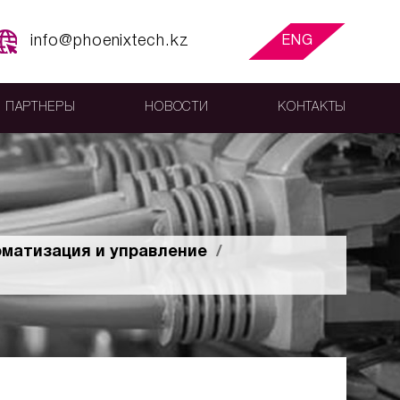
info@phoenixtech.kz
ENG
ПАРТНЕРЫ
НОВОСТИ
КОНТАКТЫ
матизация и управление