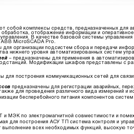
т собой комплексы средств, предназначенных для а
, обработка, отображение информации и оперативно
управления. В качестве базовой системы управления
 ABB MicroSCADA Pro.
 для организации подсистем сбора и передачи инфо
тва нижнего уровня автоматизированных систем упра
лей
– предназначены для применения в автоматизиров
 подстанций. Модификации шкафов представлены с р
ы для построения коммуникационных сетей для связи
ссов
предназначены для регистрации аварийных, пер
 также для проведения различного вида измерений и и
изации бесперебойного питания компонентов систем 
 и МЭК по электромагнитной совместимости и поме
ая для построения АСУ ТП система контроля и упра
 выполнение всех необходимых функций, высокую то